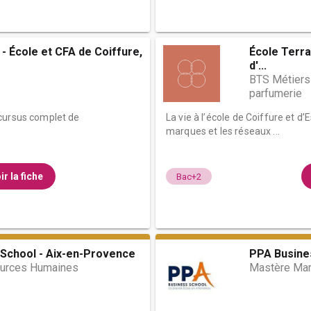
- École et CFA de Coiffure,
École Terra
d'...
BTS Métiers
parfumerie
 cursus complet de
La vie à l’école de Coiffure et d
marques et les réseaux ...
ir la fiche
Bac+2
School - Aix-en-Provence
PPA Busine
urces Humaines
Mastère Mar