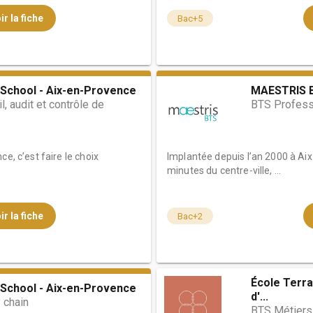
ir la fiche
Bac+5
School - Aix-en-Provence
MAESTRIS B
, audit et contrôle de
BTS Profess
e, c’est faire le choix
Implantée depuis l’an 2000 à Ai
minutes du centre-ville, ...
ir la fiche
Bac+2
École Terra
School - Aix-en-Provence
d'...
 chain
BTS Métiers