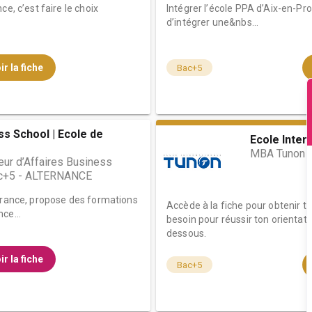
e, c’est faire le choix
Intégrer l’école PPA d’Aix-en-Pro
d’intégrer une&nbs...
ir la fiche
Bac+5
ss School | Ecole de
Ecole Inter
MBA Tunon M
eur d’Affaires Business
ac+5 - ALTERNANCE
 France, propose des formations
Accède à la fiche pour obtenir t
ce...
besoin pour réussir ton orientati
dessous.
ir la fiche
Bac+5