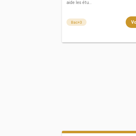
aide les étu...
Vo
Bac+3