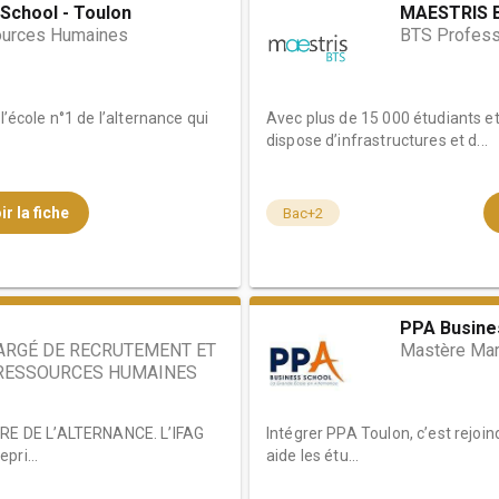
School - Toulon
MAESTRIS 
ources Humaines
BTS Profess
l’école n°1 de l’alternance qui
Avec plus de 15 000 étudiants et 
dispose d’infrastructures et d...
ir la fiche
Bac+2
PPA Busine
ARGÉ DE RECRUTEMENT ET
Mastère Mar
 RESSOURCES HUMAINES
E DE L’ALTERNANCE. L’IFAG
Intégrer PPA Toulon, c’est rejoind
pri...
aide les étu...