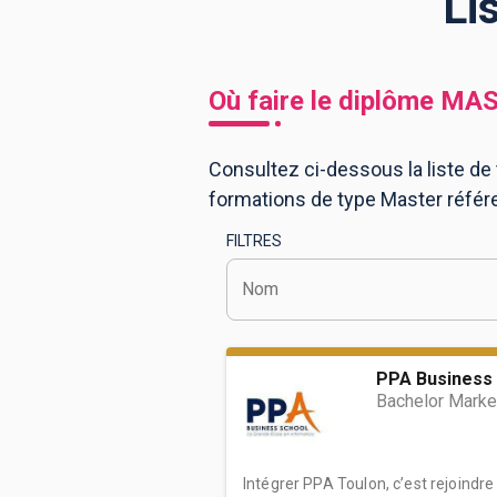
Li
BTS
Écoles
Masters
Où faire le diplôme
MAS
Licences pro
Articles
Consultez ci-dessous la liste de 
CAP
formations de type Master référ
Bac pro
FILTRES
Bachelors
Nom
PPA Business 
Bachelor Marke
Intégrer PPA Toulon, c’est rejoindre 