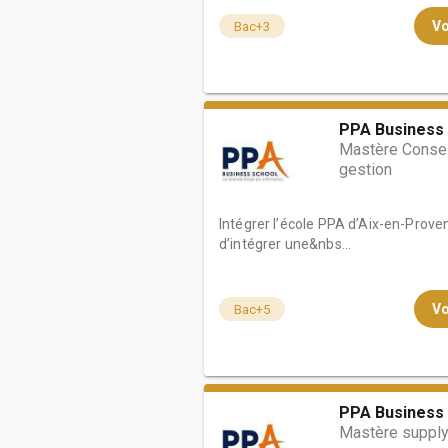
Vo
Bac+3
PPA Business 
Mastère Conseil
gestion
Intégrer l’école PPA d’Aix-en-Provenc
d’intégrer une&nbs...
Vo
Bac+5
PPA Business 
Mastère supply