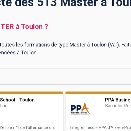
ste des 513 Master à Tou
TER
à
Toulon
?
toutes les formations de type Master à Toulon (Var). Fait
encées à Toulon
School - Toulon
PPA Busine
ting
Bachelor Re
l’école n°1 de l’alternance qui
Intégrer l’école PPA d’Aix-en-Pro