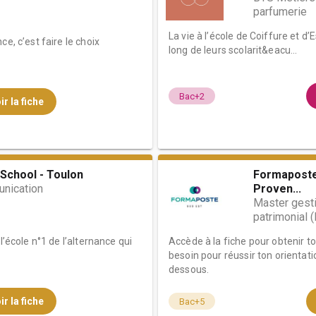
parfumerie
La vie à l’école de Coiffure et 
e, c’est faire le choix
long de leurs scolarit&eacu...
Bac+2
ir la fiche
School - Toulon
Formaposte
nication
Proven...
Master gesti
patrimonial 
l’école n°1 de l’alternance qui
Accède à la fiche pour obtenir t
besoin pour réussir ton orientati
dessous.
ir la fiche
Bac+5