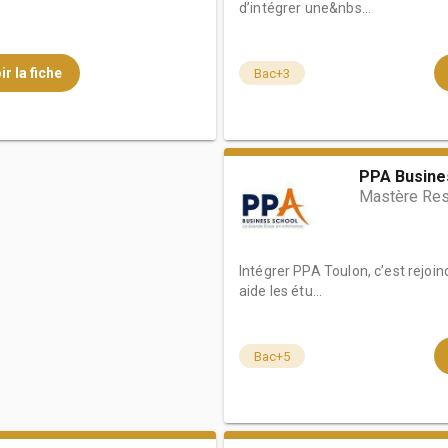
d’intégrer une&nbs...
ir la fiche
Bac+3
PPA Busine
Mastère Re
Intégrer PPA Toulon, c’est rejoind
aide les étu...
Bac+5