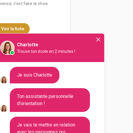
vence, c’est faire le choix
Voir la fiche
Charlotte
Trouve ton école en 2 minutes !
nationale Tunon - Marseille
anager Event & Luxury
Je suis Charlotte
outes les informations dont tu as
on en cliquant sur le bouton ci-
Ton assistante personnelle
d'orientation !
Voir la fiche
Je vais te mettre en relation
avec les personnes qui