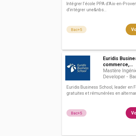
Intégrer l’école PPA d’Aix-en-Provenc
d’intégrer une&nbs...
Vo
Bac+5
Euridis Busine
commerce,...
Mastère Ingéni
Developer - B
Euridis Business School, leader en
gratuites et rémunérées en alternan
Vo
Bac+5