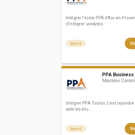
Intégrer l’école PPA d’Aix-en-Provenc
d’intégrer une&nbs...
Vo
Bac+5
PPA Business 
Mastère Commu
Intégrer PPA Toulon, c’est rejoindre 
aide les étu...
Vo
Bac+5