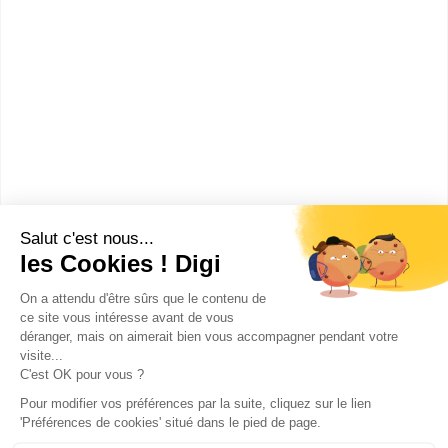
CNED : Centre national
d'enseignement à dist...
Master 1 sciences humaines et
sociales, mention « sciences de
l'éducation »
Le Centre national d’enseignement à distance est un
établissement public national à caractère
administratif placé sous la tu...
Bac+5
Voir la fiche