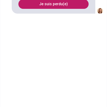
Je suis perdu(e)
Nom
Filtrer
TALIS Campus Poitiers
Mastère Manager de la Stratégie
Marketing
TALIS aspire à offrir un temps et un espace
d’opportunités, dans un monde en profonde
mutation, pour s...
Bac+5
Voir la fiche
ÉCOLE DU DESIGN DE