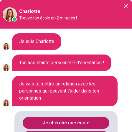
Orientation
Charlotte
Trouve ton école en 2 minutes !
Liste des 147 Master à Poitiers
Je suis Charlotte
Ton assistante personnelle d'orientation !
Où faire le diplôme
MASTER
à
Poitiers
?
Je vais te mettre en relation avec les
personnes qui peuvent t'aider dans ton
Consultez ci-dessous la liste de toutes les
orientation
formations de type Master à Poitiers (Vienne). Faites
votre choix parmi les 147 formations de type Master
référencées à Poitiers
Je cherche une école
FILTRES