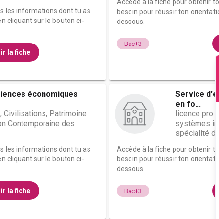
Accède à la fiche pour obtenir t
es les informations dont tu as
besoin pour réussir ton orientati
n cliquant sur le bouton ci-
dessous.
Bac+3
ir la fiche
ciences économiques
Service d'
en fo...
 Civilisations, Patrimoine
licence pro 
on Contemporaine des
systèmes inf
spécialité dé
es les informations dont tu as
Accède à la fiche pour obtenir t
n cliquant sur le bouton ci-
besoin pour réussir ton orientati
dessous.
ir la fiche
Bac+3