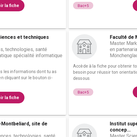
ir la fiche
Bac+5
ciences et techniques
Faculté de 
Master Mark
s, technologies, santé
en partenari
tique spécialité informatique
Mönchengla
Accède à la fiche pour obtenir t
es les informations dont tu as
besoin pour réussir ton orientati
n cliquant sur le bouton ci-
dessous.
Bac+5
ir la fiche
-Montbeliard, site de
Institut sup
concep...
ences, technologies, santé
Master Scien