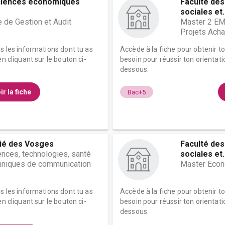
ciences économiques
Faculté de
sociales et.
 de Gestion et Audit
Master 2 EM
Projets Acha
es les informations dont tu as
Accède à la fiche pour obtenir t
n cliquant sur le bouton ci-
besoin pour réussir ton orientati
dessous.
ir la fiche
Bac+5
Dié des Vosges
Faculté de
ences, technologies, santé
sociales et.
chniques de communication
Master Econo
es les informations dont tu as
Accède à la fiche pour obtenir t
n cliquant sur le bouton ci-
besoin pour réussir ton orientati
dessous.