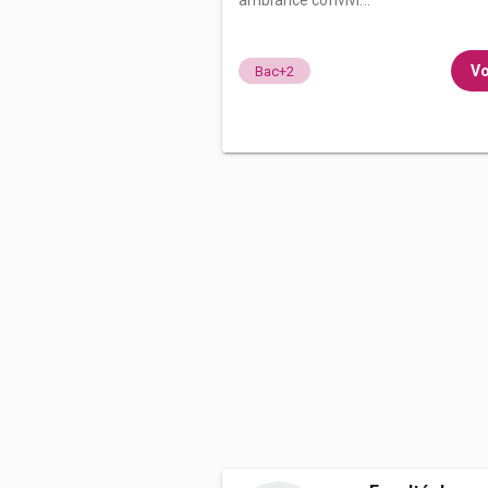
ambiance convivi...
Vo
Bac+2