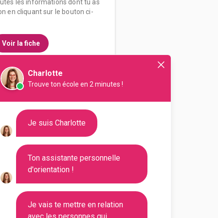
outes les informations dont tu as
on en cliquant sur le bouton ci-
Voir la fiche
Charlotte
Trouve ton école en 2 minutes !
enseignement et de recherche
Sciences, technologies, santé
ormatiques et logiciels
Je suis Charlotte
vel...
outes les informations dont tu as
Ton assistante personnelle
on en cliquant sur le bouton ci-
d'orientation !
Voir la fiche
Je vais te mettre en relation
avec les personnes qui