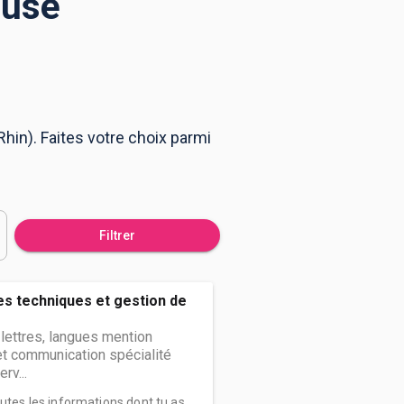
ouse
hin). Faites votre choix parmi
Filtrer
s techniques et gestion de
 lettres, langues mention
et communication spécialité
rv...
outes les informations dont tu as