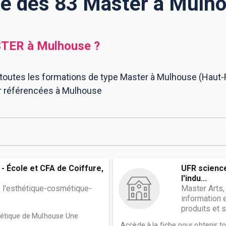
te des 83 Master à Mulh
TER
à
Mulhouse
?
 toutes les formations de type Master à Mulhouse (Haut-R
er référencées à Mulhouse
- École et CFA de Coiffure,
UFR science
l'indu...
 l'esthétique-cosmétique-
Master Arts,
information 
produits et se
sthétique de Mulhouse Une
Accède à la fiche pour obtenir t