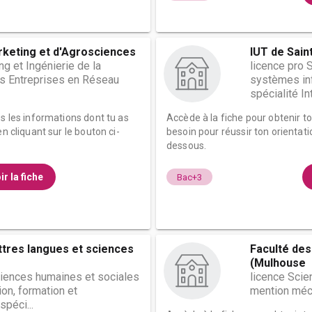
rketing et d'Agrosciences
IUT de Sain
g et Ingénierie de la
licence pro 
es Entreprises en Réseau
systèmes inf
spécialité Int
es les informations dont tu as
Accède à la fiche pour obtenir t
n cliquant sur le bouton ci-
besoin pour réussir ton orientati
dessous.
ir la fiche
Bac+3
ttres langues et sciences
Faculté des
(Mulhouse
ciences humaines et sociales
licence Scie
on, formation et
mention méc
péci...