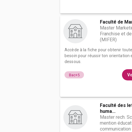
Faculté de Ma
Master Marketin
Franchise et d
(MIFER)
Accède à la fiche pour obtenir tout
besoin pour réussir ton orientation e
dessous.
Vo
Bac+5
Faculté des le
huma...
Master rech. S
mention éducati
communication s