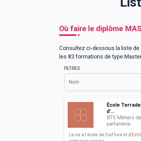
Lis
BTS
Écoles
Masters
Où faire le diplôme
MAS
Licences pro
Articles
Consultez ci-dessous la liste de
CAP
les 83 formations de type Mast
Bac pro
FILTRES
Bachelors
Nom
École Terrade 
d'...
BTS Métiers de
parfumerie
La vie à l’école de Coiffure et d’E