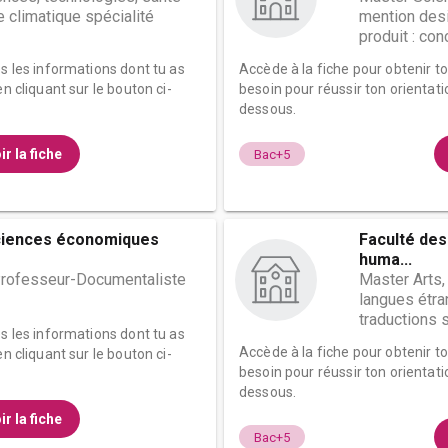
e climatique spécialité
mention desi
produit : conc
es les informations dont tu as
Accède à la fiche pour obtenir t
n cliquant sur le bouton ci-
besoin pour réussir ton orientati
dessous.
ir la fiche
Bac+5
ciences économiques
Faculté des
huma...
rofesseur-Documentaliste
Master Arts,
langues étra
traductions sc
es les informations dont tu as
Accède à la fiche pour obtenir t
n cliquant sur le bouton ci-
besoin pour réussir ton orientati
dessous.
ir la fiche
Bac+5