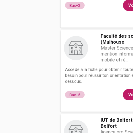
Vo
Bac+3
Faculté des s
(Mulhouse
Master Science
mention informa
mobile et ré...
Accède à la fiche pour obtenir tout
besoin pour réussir ton orientation e
dessous.
Vo
Bac+5
IUT de Belfort
Belfort
licence pro Sci