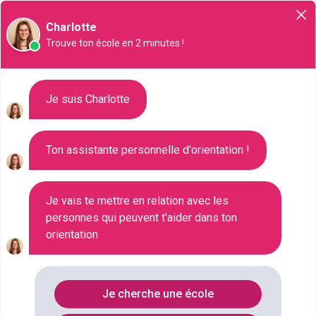
Orientation
Charlotte
Trouve ton école en 2 minutes !
Liste des 335 Master à
Je suis Charlotte
Montpellier
Ton assistante personnelle d'orientation !
Où faire le diplôme
MASTER
à
Montpellier
?
Je vais te mettre en relation avec les
personnes qui peuvent t'aider dans ton
orientation
Consultez ci-dessous la liste de toutes les
formations de type Master à Montpellier (Hérault).
Faites votre choix parmi les 335 formations de type
Je cherche une école
Master référencées à Montpellier