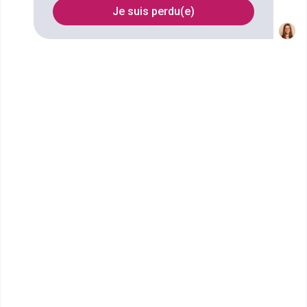
Je suis perdu(e)
FILTRES
Nom
Filtrer
Ecole Internationale Tunon -
Montpellier
MBA Tunon Manager Event &
Luxury
Accède à la fiche pour obtenir toutes les
informations dont tu as besoin pour réussir ton
orientation en cliquant sur le bouton ci-dessous.
Bac+5
Voir la fiche