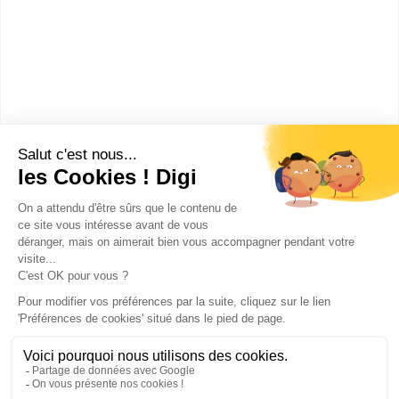
(site de Montpel...
Master MEEF mention métiers
de l'enseignement, de
l'éducation et de la formation -
premier deg...
Accède à la fiche pour obtenir toutes les
informations dont tu as besoin pour réussir ton
orientation en cliquant sur le bouton ci-dessous.
Bac+5
Voir la fiche
Publicité sur le réseau digiSchool
C.G.U/C.G.V