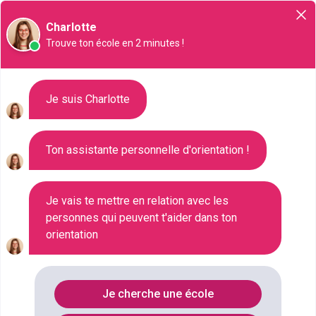
Orientation
Charlotte
Trouve ton école en 2 minutes !
Liste des 331 Master à Metz
Je suis Charlotte
Ton assistante personnelle d'orientation !
Où faire le diplôme
MASTER
à
Metz
?
Consultez ci-dessous la liste de toutes les
Je vais te mettre en relation avec les
personnes qui peuvent t'aider dans ton
formations de type Master à Metz (Moselle). Faites
orientation
votre choix parmi les 331 formations de type Master
référencées à Metz
FILTRES
Je cherche une école
Nom