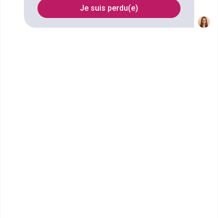
Je suis perdu(e)
Filtrer
MyDigitalSchool - Nancy
MBA Expert UI/UX Design
LE CAMPUS MyDigitalSchool Nancy offre des
conditions de travail optimales pour la préparation de
ses Bachelors Web et...
Bac+5
Voir la fiche
Ecole internationale Tunon -
Nancy
MBA Tunon Manager Event &