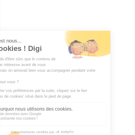
Master MEEF Sciences,
technologies, santé mention
métiers de l'enseignement, de
l'éducation et...
Accède à la fiche pour obtenir toutes les
informations dont tu as besoin pour réussir ton
orientation en cliquant sur le bouton ci-dessous.
Bac+5
Voir la fiche
Publicité sur le réseau digiSchool
C.G.U/C.G.V
Contact