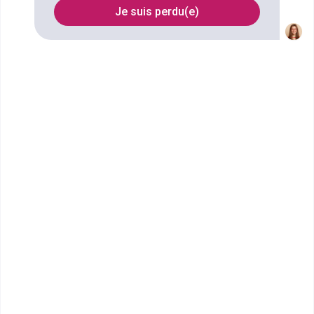
Je suis perdu(e)
Nom
Filtrer
SUP DE COM AMIENS
Bac+5 manager de la
communication
SUP’DE COM est la première école de communication
en France avec 15 campus : Amiens, Bordeaux, Brest,
Ca...
Bac+5
Voir la fiche
École Terrade - École et CFA