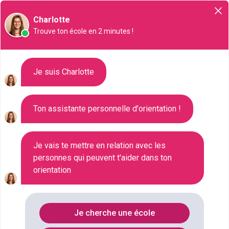
Orientation
Charlotte
Trouve ton école en 2 minutes !
Liste des 215 Master à Massy
Je suis Charlotte
Ton assistante personnelle d'orientation !
Où faire le diplôme
MASTER
à
Massy
?
Je vais te mettre en relation avec les
personnes qui peuvent t'aider dans ton
Consultez ci-dessous la liste de toutes les
orientation
formations de type Master à Massy (Seine-
Maritime). Faites votre choix parmi les 215
formations de type Master référencées à Massy
Je cherche une école
FILTRES