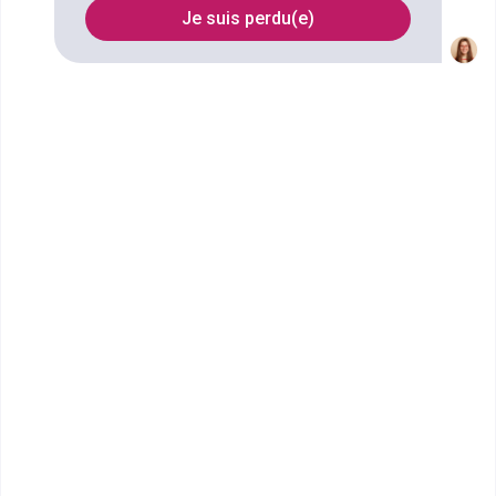
Je suis perdu(e)
FILTRES
Nom
Filtrer
PPA Business School - Toulon
Bachelor Marketing
Intégrer PPA Toulon, c’est rejoindre l’école n°1 de
l’alternance qui aide les étu...
Bac+3
Voir la fiche