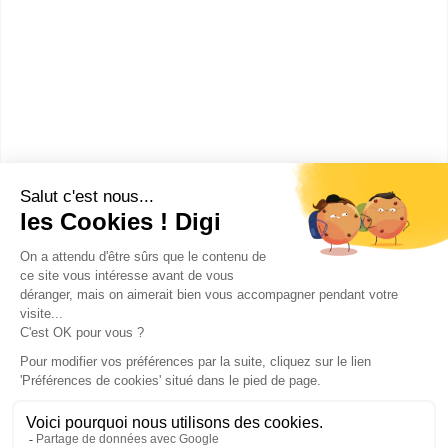
Euridis Business School |
Ecole de commerce,...
Mastère Marketing et Digital
Business - Bac+5 -
ALTERNANCE
Euridis Business School, leader en France, propose
des formations gratuites et rémunérées en
alternance...
Bac+5
Voir la fiche
Publicité sur le réseau digiSchool