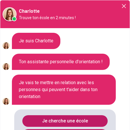
Orientation
Charlotte
Trouve ton école en 2 minutes !
Liste des 513 Master à
Je suis Charlotte
Marseille
Ton assistante personnelle d'orientation !
Où faire le diplôme
MASTER
à
Marseille
?
Je vais te mettre en relation avec les
personnes qui peuvent t'aider dans ton
orientation
Consultez ci-dessous la liste de toutes les
formations de type Master à Marseille (Bouches-du-
Rhône). Faites votre choix parmi les 513 formations
Je cherche une école
de type Master référencées à Marseille