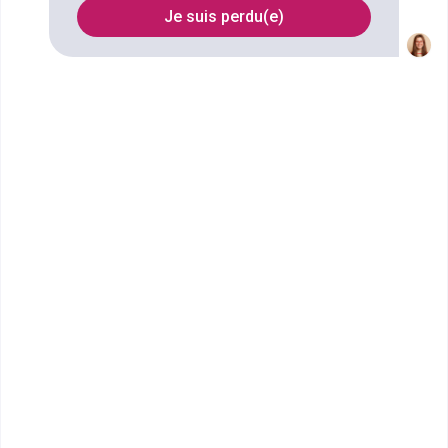
Je suis perdu(e)
FILTRES
Nom
Filtrer
ECEMA Limoges
Mastère Ressources Humaines
Bac+5
Voir la fiche