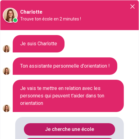
Orientation
Charlotte
Trouve ton école en 2 minutes !
Liste des 105 Master à
Je suis Charlotte
Limoges
Ton assistante personnelle d'orientation !
Où faire le diplôme
MASTER
à
Limoges
?
Je vais te mettre en relation avec les
personnes qui peuvent t'aider dans ton
orientation
Consultez ci-dessous la liste de toutes les
formations de type Master à Limoges (Haute-
Vienne). Faites votre choix parmi les 105 formations
Je cherche une école
de type Master référencées à Limoges