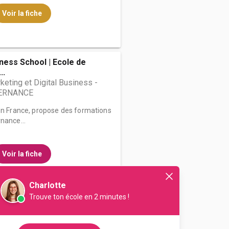
Voir la fiche
iness School | Ecole de
..
eting et Digital Business -
TERNANCE
 en France, propose des formations
nance...
Voir la fiche
Charlotte
Trouve ton école en 2 minutes !
ss School - Nantes
ssources Humaines