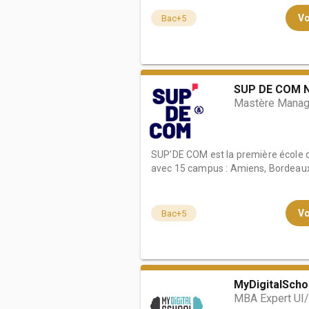
Vo
Bac+5
SUP DE COM 
Mastère Manag
SUP’DE COM est la première école
avec 15 campus : Amiens, Bordeaux, 
Vo
Bac+5
MyDigitalScho
MBA Expert UI