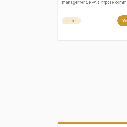
management, PPA s’impose comme l
Vo
Bac+3