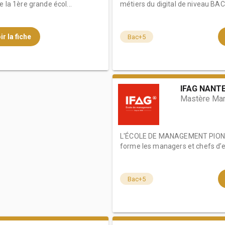
a 1ère grande écol...
métiers du digital de niveau BAC 
ir la fiche
Bac+5
IFAG NANT
Mastère Man
L'ÉCOLE DE MANAGEMENT PIONN
forme les managers et chefs d’en
Bac+5