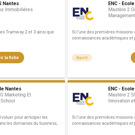
 Nantes
ENC - Ecol
s Immobilières
Mastère 2 D
Management 
des Tramway 2 et 3 ainsi que
Si l'une des premières missions d
connaissances académiques et pr
ir la fiche
Bac+5
de Nantes
ENC - Ecol
G Marketing Et
Mastère 2 St
 School
Innovation e
évoluer pour anticiper les
Si l'une des premières missions d
ns les domaines du business,
connaissances académiques et pr