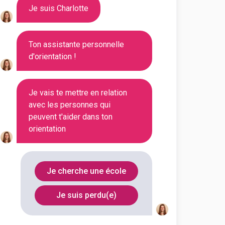
Je suis Charlotte
aine de la formation en
e la 1ère grande écol...
Ton assistante personnelle
d'orientation !
Voir la fiche
Je vais te mettre en relation
avec les personnes qui
peuvent t'aider dans ton
e Nantaise de Commerce
orientation
anager des Ressources
Je cherche une école
e l'ENC consiste à délivrer des
...
Je suis perdu(e)
Voir la fiche