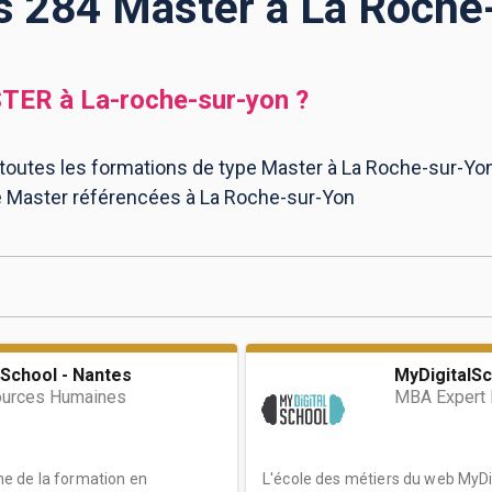
es 284 Master à La Roche
TER
à
La-roche-sur-yon
?
 toutes les formations de type Master à La Roche-sur-Yon
e Master référencées à La Roche-sur-Yon
School - Nantes
MyDigitalSc
ources Humaines
MBA Expert M
e de la formation en
L'école des métiers du web MyDig