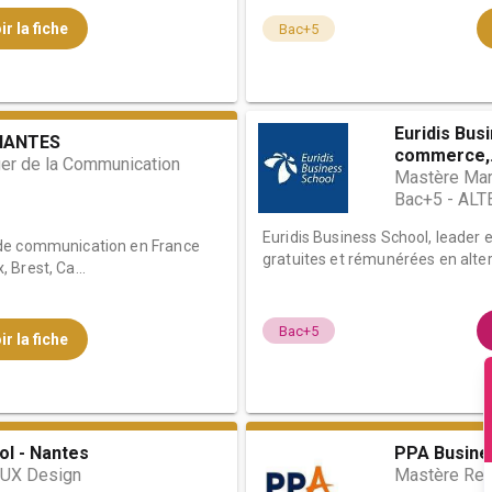
ir la fiche
Bac+5
Euridis Bus
NANTES
commerce,.
er de la Communication
Mastère Mark
Bac+5 - AL
Euridis Business School, leader
 de communication en France
gratuites et rémunérées en alter
Brest, Ca...
Bac+5
ir la fiche
ol - Nantes
PPA Busine
/UX Design
Mastère Re