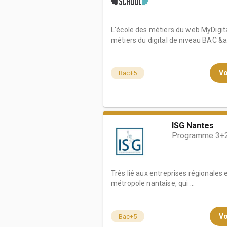
L'école des métiers du web MyDigita
métiers du digital de niveau BAC &a.
Vo
Bac+5
ISG Nantes
Programme 3+2
Très lié aux entreprises régionales 
métropole nantaise, qui ...
Vo
Bac+5