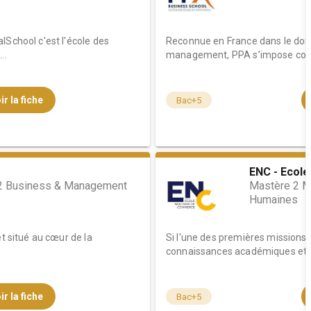
lSchool c'est l'école des
Reconnue en France dans le dom
..
management, PPA s’impose comm
ir la fiche
Bac+5
ENC - Ecol
 Business & Management
Mastère 2 M
Humaines
et situé au cœur de la
Si l'une des premières missions d
connaissances académiques et pr
ir la fiche
Bac+5