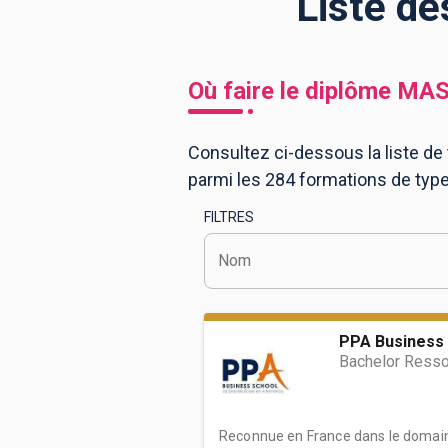
Liste d
BTS
Écoles
Masters
Où faire le diplôme
MAS
Licences pro
Articles
Consultez ci-dessous la liste de
CAP
parmi les 284 formations de typ
Bac pro
FILTRES
Bachelors
Nom
PPA Business 
Bachelor Ress
Reconnue en France dans le domain