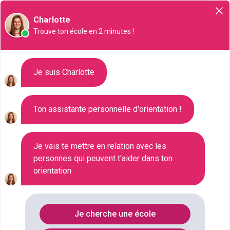
Orientation
Charlotte
Trouve ton école en 2 minutes !
Liste des 35 Master à Fort-de-
Je suis Charlotte
France
Ton assistante personnelle d'orientation !
Où faire le diplôme
MASTER
à
Fort-
de-france
?
Je vais te mettre en relation avec les
personnes qui peuvent t'aider dans ton
orientation
Consultez ci-dessous la liste de toutes les
formations de type Master à Fort-de-France
(Martinique). Faites votre choix parmi les 35
Je cherche une école
formations de type Master référencées à Fort-de-