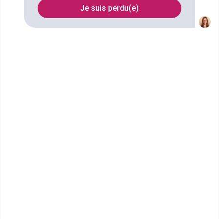
France
Je suis perdu(e)
FILTRES
Nom
Filtrer
TALIS Martinique
MASTER MARKETING DIGITAL
Créée en 1986, Fore compte aujourd’hui 4 entités
fédérées (FORE ALTERNANCE, ...
Bac+5
Voir la fiche