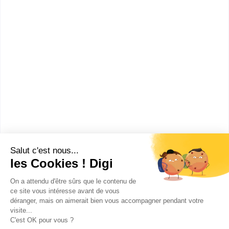
Bac+5
Voir la fiche
UFR de sciences et
technologies (Aubière)
Master rech. Sciences,
technologies, santé mention
informatique spécialité modèles,
systèmes, ...
Accède à la fiche pour obtenir toutes les
informations dont tu as besoin pour réussir ton
orientation en cliquant sur le bouton ci-dessous.
Bac+5
Voir la fiche