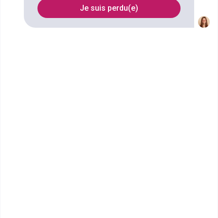
Ferrand
Je suis perdu(e)
FILTRES
Nom
Filtrer
ECEMA Clermont-Ferrand
Mastère MARKETING –
COMMUNICATION ET
STRATÉGIE DIGITALE
L'ECEMA est un établissement supérieur de
management en alternance membre du Collège de
Paris. &n...
Bac+5
Voir la fiche