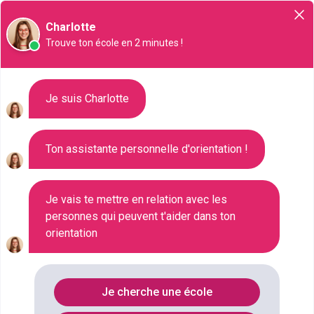
Orientation
Charlotte
Trouve ton école en 2 minutes !
Liste des 224 Master à
Je suis Charlotte
Clermont-Ferrand
Ton assistante personnelle d'orientation !
Où faire le diplôme
MASTER
à
Clermont-ferrand
?
Je vais te mettre en relation avec les
personnes qui peuvent t'aider dans ton
orientation
Consultez ci-dessous la liste de toutes les
formations de type Master à Clermont-Ferrand (Puy-
de-Dôme). Faites votre choix parmi les 224
Je cherche une école
formations de type Master référencées à Clermont-