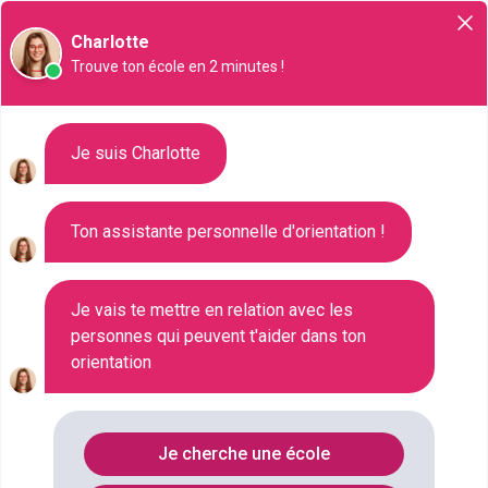
Orientation
Charlotte
Trouve ton école en 2 minutes !
Liste des 112 Master à Calais
Je suis Charlotte
Ton assistante personnelle d'orientation !
Où faire le diplôme
MASTER
à
Calais
?
Je vais te mettre en relation avec les
personnes qui peuvent t'aider dans ton
Consultez ci-dessous la liste de toutes les
orientation
formations de type Master à Calais (Pas-de-Calais).
Faites votre choix parmi les 112 formations de type
Master référencées à Calais
Je cherche une école
FILTRES