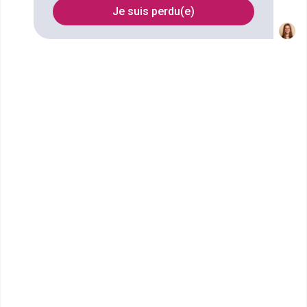
Je suis perdu(e)
Nom
Filtrer
École Terrade - École et CFA
de Coiffure, d'...
BTS Métiers de l'Esthétique,
Cosmétique et Parfumerie
L’École Terrade de Dunkerque propose des
formations professionnalisantes dans l’univers de la
beaut&eacut...
Bac+2
Voir la fiche
Centre de gestion