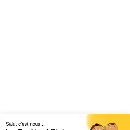
licence Sciences, technologies,
santé mention chimie
Accède à la fiche pour obtenir toutes les
informations dont tu as besoin pour réussir ton
orientation en cliquant sur le bouton ci-dessous.
Bac+3
Voir la fiche
Centre de gestion
universitaire de la Citade...
Master pro Sciences,
technologies, santé mention
mathématiques et sciences pour
l'ingénieur sp...
Accède à la fiche pour obtenir toutes les
informations dont tu as besoin pour réussir ton
orientation en cliquant sur le bouton ci-dessous.