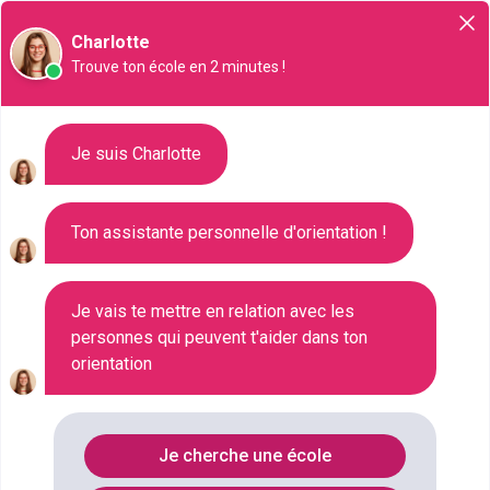
Orientation
Charlotte
Trouve ton école en 2 minutes !
Liste des 151 Master à Caen
Je suis Charlotte
Ton assistante personnelle d'orientation !
Où faire le diplôme
MASTER
à
Caen
?
Consultez ci-dessous la liste de toutes les
Je vais te mettre en relation avec les
personnes qui peuvent t'aider dans ton
formations de type Master à Caen (Calvados). Faites
orientation
votre choix parmi les 151 formations de type Master
référencées à Caen
FILTRES
Je cherche une école
Nom