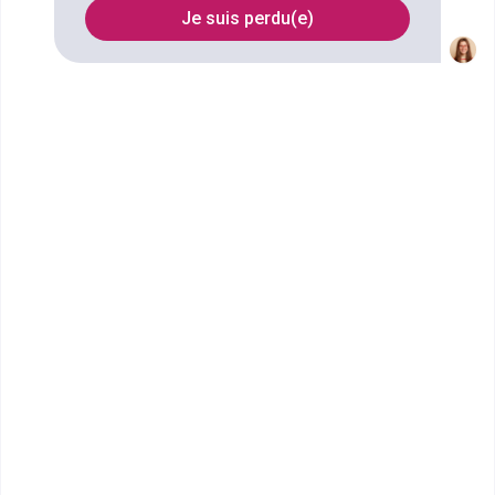
Je suis perdu(e)
Filtrer
MyDigitalSchool - Caen
MBA EXPERT UX/UI DESIGN
L'école des métiers du web MyDigitalSchool c'est
l'école des métiers du digital de niveau BAC &a...
Bac+5
Voir la fiche
Ecole internationale Tunon -
Caen
Bachelor Hôtellerie