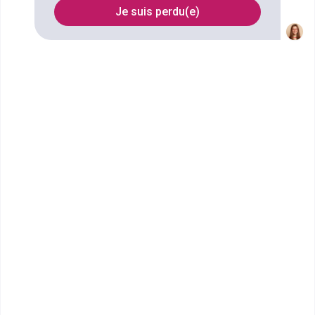
Je suis perdu(e)
Nom
Filtrer
PPA Business School - Aix-en-
Provence
Bachelor Ressources Humaines
Intégrer l’école PPA d’Aix-en-Provence, c’est faire le
choix d’intégrer une&nbs...
Bac+3
Voir la fiche
PPA Business School - Aix-en-