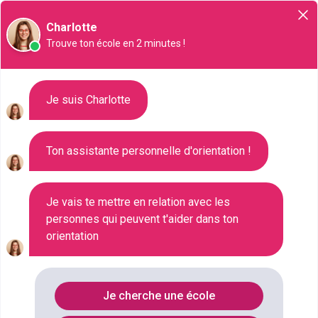
Orientation
Charlotte
Trouve ton école en 2 minutes !
Liste des 328 Master à Avignon
Je suis Charlotte
Ton assistante personnelle d'orientation !
Où faire le diplôme
MASTER
à
Avignon
?
Je vais te mettre en relation avec les
personnes qui peuvent t'aider dans ton
Consultez ci-dessous la liste de toutes les
orientation
formations de type Master à Avignon (Vaucluse).
Faites votre choix parmi les 328 formations de type
Master référencées à Avignon
Je cherche une école
FILTRES