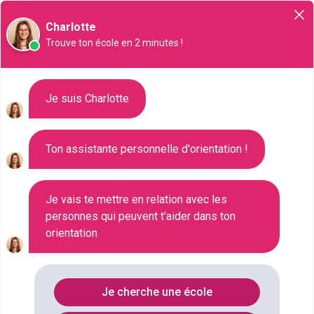
Orientation
Charlotte
Trouve ton école en 2 minutes !
Liste des 16 DUT à Troyes
Je suis Charlotte
Ton assistante personnelle d'orientation !
Où faire le diplôme
DUT
à
Troyes
?
Consultez ci-dessous la liste de toutes les
Je vais te mettre en relation avec les
personnes qui peuvent t'aider dans ton
formations de type DUT à Troyes (Aube). Faites
orientation
votre choix parmi les 16 formations de type DUT
référencées à Troyes
FILTRES
Je cherche une école
Nom