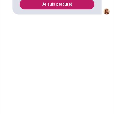
Je suis perdu(e)
Filtrer
IUT de Troyes
DUT Génie mécanique et
productique
Accède à la fiche pour obtenir toutes les
informations dont tu as besoin pour réussir ton
orientation en cliquant sur le bouton ci-dessous.
Bac+2
Voir la fiche
IUT de Troyes
DUT Métiers du multimédia et
de l'Internet