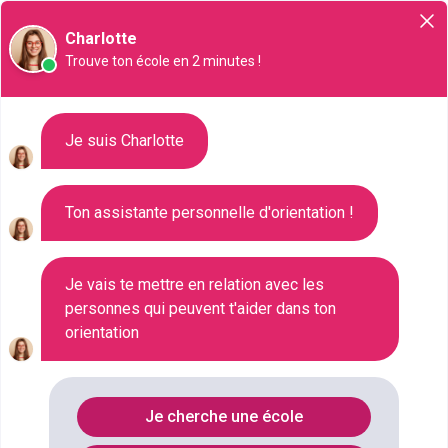
Orientation
Charlotte
Trouve ton école en 2 minutes !
Liste des 2 DU : Diplôme
Je suis Charlotte
d'université à Tours
Ton assistante personnelle d'orientation !
Où faire le diplôme
DIPLOME-
UNIVERSITE
à
Tours
?
Je vais te mettre en relation avec les
personnes qui peuvent t'aider dans ton
orientation
Consultez ci-dessous la liste de toutes les
formations de type DU : Diplôme d'université à Tours
(Indre-et-Loire). Faites votre choix parmi les 2
Je cherche une école
formations de type DU : Diplôme d'université