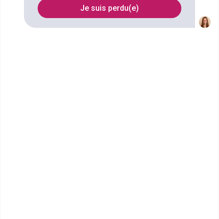
référencées à Tours
Je suis perdu(e)
FILTRES
Nom
Filtrer
UFR de médecine - Tours
Art thérapie
Accède à la fiche pour obtenir toutes les
informations dont tu as besoin pour réussir ton
orientation en cliquant sur le bouton ci-dessous.
Bac+4
Voir la fiche