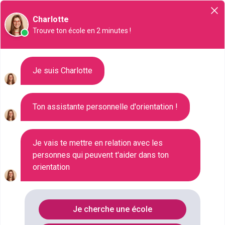
Orientation
Charlotte
Trouve ton école en 2 minutes !
Liste des 441 Formation
Je suis Charlotte
d'école spécialisée à Toulon
Ton assistante personnelle d'orientation !
Où faire le diplôme
DIPLOME-
SPECIALISE
à
Toulon
?
Je vais te mettre en relation avec les
personnes qui peuvent t'aider dans ton
orientation
Consultez ci-dessous la liste de toutes les
formations de type Formation d'école spécialisée à
Toulon (Var). Faites votre choix parmi les 441
Je cherche une école
formations de type Formation d'école spécialisée