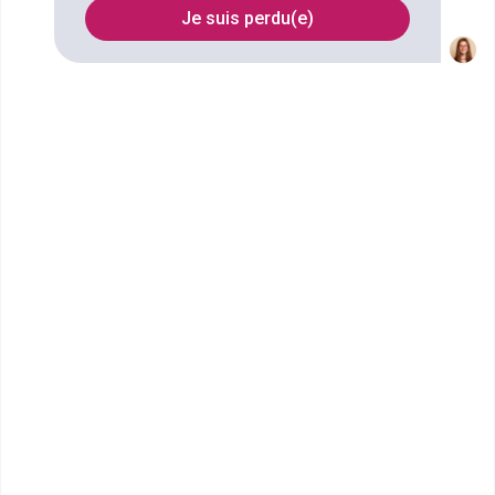
référencées à Toulon
Je suis perdu(e)
FILTRES
Nom
Filtrer
PPA Business School - Toulon
Bachelor Marketing
Intégrer PPA Toulon, c’est rejoindre l’école n°1 de
l’alternance qui aide les étu...
Bac+3
Voir la fiche