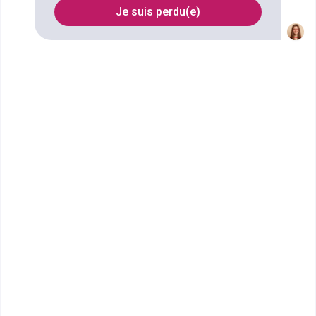
référencées à Calais
Je suis perdu(e)
FILTRES
Nom
Filtrer
École Terrade - École et CFA
de Coiffure, d'...
Secrétaire médical
L’École Terrade de Dunkerque propose des
formations professionnalisantes dans l’univers de la
beaut&eacut...
Autre formation
Voir la fiche