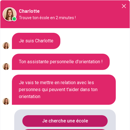
Orientation
Charlotte
Trouve ton école en 2 minutes !
Liste des 47 Formation d'école
Je suis Charlotte
spécialisée à Calais
Ton assistante personnelle d'orientation !
Où faire le diplôme
DIPLOME-
SPECIALISE
à
Calais
?
Je vais te mettre en relation avec les
personnes qui peuvent t'aider dans ton
orientation
Consultez ci-dessous la liste de toutes les
formations de type Formation d'école spécialisée à
Calais (Pas-de-Calais). Faites votre choix parmi les
Je cherche une école
47 formations de type Formation d'école spécialisée