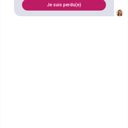
Je suis perdu(e)
Filtrer
CFA agricole du Tarn et
Garonne
CAPA Production agricole,
utilisation des matériels
spécialité productions végétales
Accède à la fiche pour obtenir toutes les
informations dont tu as besoin pour réussir ton
orientation en cliquant sur le bouton ci-dessous.
CAP ou équivalent
Voir la fiche
CFA Agricole et Horticole du
Tarn
CAPA Production agricole,