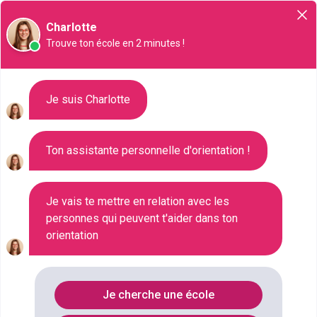
Orientation
Charlotte
Trouve ton école en 2 minutes !
Liste des 47 CAPA à Albi
Je suis Charlotte
Ton assistante personnelle d'orientation !
Où faire le diplôme
CAPA
à
Albi
?
Consultez ci-dessous la liste de toutes les
Je vais te mettre en relation avec les
personnes qui peuvent t'aider dans ton
formations de type CAPA à Albi (Tarn). Faites votre
orientation
choix parmi les 47 formations de type CAPA
référencées à Albi
FILTRES
Je cherche une école
Nom