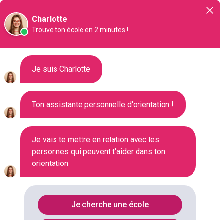
Orientation
Charlotte
Trouve ton école en 2 minutes !
Liste des 427 CAP à Amiens
Je suis Charlotte
Ton assistante personnelle d'orientation !
Où faire le diplôme
CAP
à
Amiens
?
Consultez ci-dessous la liste de toutes les
Je vais te mettre en relation avec les
personnes qui peuvent t'aider dans ton
formations de type CAP à Amiens (Somme). Faites
orientation
votre choix parmi les 427 formations de type CAP
référencées à Amiens
FILTRES
Je cherche une école
Nom