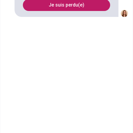
Je suis perdu(e)
Filtrer
CMA Hauts-de-France : CMA
Formation AMIENS
CAP Équipier Polyvalent du
Commerce
CMA Formation Hauts-de-France est le réseau de
formation professionnelle de la Chambre de Métiers
et de l&rsqu...
CAP ou équivalent
Voir la fiche
CMA Hauts-de-France : CMA
Formation AMIENS
CAP boucher