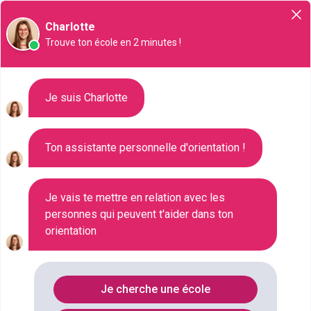
Orientation
Charlotte
Trouve ton école en 2 minutes !
Liste des 88 CAP en alternance
Je suis Charlotte
à Lyon
Ton assistante personnelle d'orientation !
Où faire le diplôme
CAP-EN-
ALTERNANCE
à
Lyon
?
Je vais te mettre en relation avec les
personnes qui peuvent t'aider dans ton
orientation
Consultez ci-dessous la liste de toutes les
formations de type CAP en alternance à Lyon
(Rhône). Faites votre choix parmi les 88 formations
Je cherche une école
de type CAP en alternance référencées à Lyon