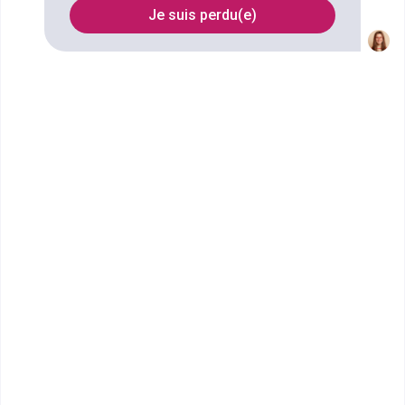
Je suis perdu(e)
FILTRES
Nom
Filtrer
MBway - Lyon
MBA Management Commerce et
Entrepreneuriat
Lyon est le berceau de grandes entreprises et
d'institutions internationales. Sa puissance
économique est basée principaleme...
Bac+4
Voir la fiche