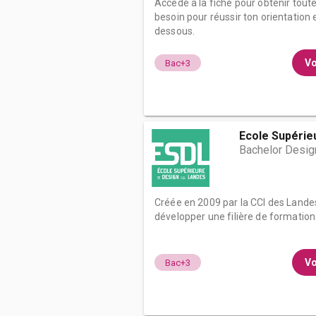
Accède à la fiche pour obtenir tout
besoin pour réussir ton orientation e
dessous.
Vo
Bac+3
Ecole Supérie
Bachelor Desig
Créée en 2009 par la CCI des Lande
développer une filière de formation o
Vo
Bac+3