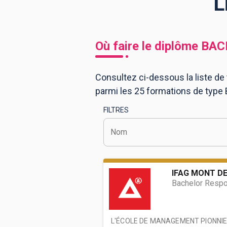
L
BTS
Écoles
Masters
Où faire le diplôme
BAC
Licences pro
Articles
Consultez ci-dessous la liste de
CAP
parmi les 25 formations de type
Bac pro
FILTRES
Bachelors
Nom
IFAG MONT D
Bachelor Respo
L'ÉCOLE DE MANAGEMENT PIONNIER