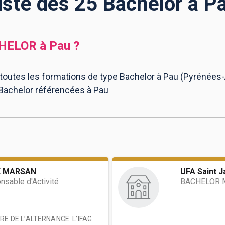
iste des 25 Bachelor à P
HELOR
à
Pau
?
 toutes les formations de type Bachelor à Pau (Pyrénées-A
 Bachelor référencées à Pau
E MARSAN
UFA Saint 
nsable d'Activité
BACHELOR M
E DE L’ALTERNANCE. L’IFAG