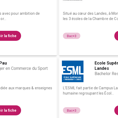
s avec pour ambition de
Situé au cœur des Landes, à Mo
r...
les 3 écoles de la Chambre de Co
ir la fiche
Bac+3
Pau
Ecole Supé
ger en Commerce du Sport
Landes
Bachelor Re
diée aux marques & enseignes
L’ESML fait partie de Campus Lan
humaine regroupant les Écol...
ir la fiche
Bac+3