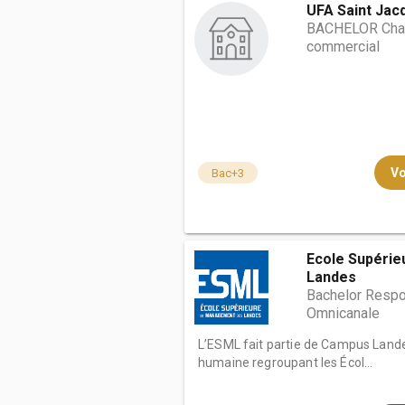
UFA Saint Jac
BACHELOR Char
commercial
Vo
Bac+3
Ecole Supéri
Landes
Bachelor Respon
Omnicanale
L’ESML fait partie de Campus Landes
humaine regroupant les Écol...