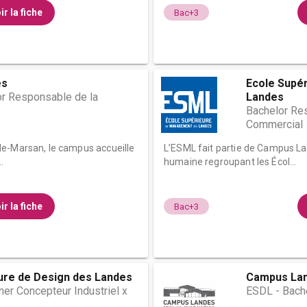
ir la fiche
Bac+3
es
Ecole Supé
r Responsable de la
Landes
Bachelor Re
Commercial
de-Marsan, le campus accueille
L’ESML fait partie de Campus Lan
.
humaine regroupant les Écol...
ir la fiche
Bac+3
ure de Design des Landes
Campus La
er Concepteur Industriel x
ESDL - Bache