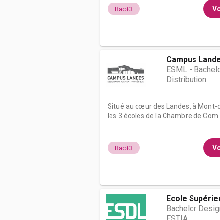
Vo
Bac+3
Campus Land
ESML - Bachelo
Distribution
Situé au cœur des Landes, à Mont-
les 3 écoles de la Chambre de Com..
Vo
Bac+3
Ecole Supérie
Bachelor Design
ESTIA