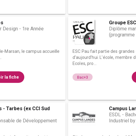
es
Groupe ESC
r Design - 1re Année
Diplôme man
(programme 
de-Marsan, le campus accueille
ESC Pau fait partie des grande
.
d'aujourd'hui. L'école, membre 
Ecoles, pro...
ir la fiche
Bac+3
 - Tarbes (ex CCI Sud
Campus La
ESDL - Bach
onsable de Développement
Industriel b