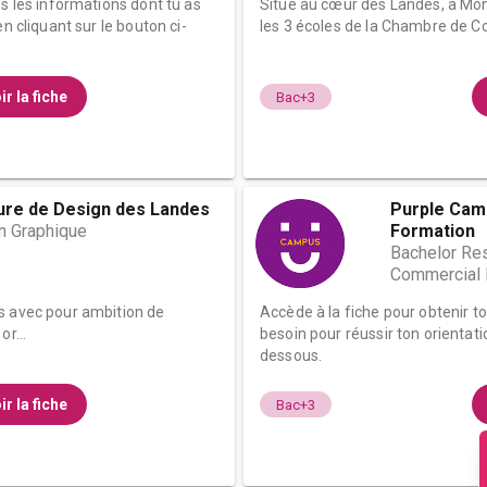
es les informations dont tu as
Situé au cœur des Landes, à Mo
n cliquant sur le bouton ci-
les 3 écoles de la Chambre de Co
ir la fiche
Bac+3
ure de Design des Landes
Purple Camp
n Graphique
Formation
Bachelor Re
Commercial 
s avec pour ambition de
Accède à la fiche pour obtenir t
r...
besoin pour réussir ton orientati
dessous.
ir la fiche
Bac+3