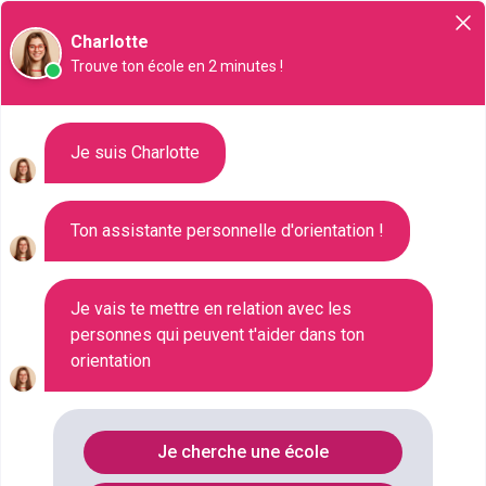
Orientation
Charlotte
Trouve ton école en 2 minutes !
Liste des 852 Bachelor à
Je suis Charlotte
Asnières-sur-Seine
Ton assistante personnelle d'orientation !
Où faire le diplôme
BACHELOR
à
Asnieres-sur-seine
?
Je vais te mettre en relation avec les
personnes qui peuvent t'aider dans ton
orientation
Consultez ci-dessous la liste de toutes les
formations de type Bachelor à Asnières-sur-Seine
(Hauts-de-Seine). Faites votre choix parmi les 852
Je cherche une école
formations de type Bachelor référencées à