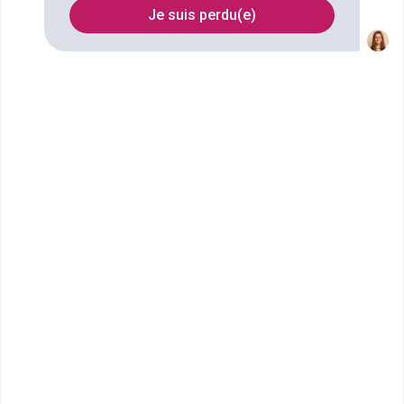
Asnières-sur-Seine
Je suis perdu(e)
FILTRES
Nom
Filtrer
Institut F2I
Expert Digital UX/ UI
L'Institut F2I est un organisme de formations en
schéma initial ou en alternance allant du Bac+2 au
Bac+5 spéc...
Bac+5
Voir la fiche