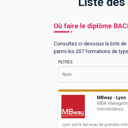
Liste des
BTS
Écoles
Masters
Où faire le diplôme
BAC
Licences pro
Articles
Consultez ci-dessous la liste de
CAP
parmi les 207 formations de typ
Bac pro
FILTRES
Bachelors
Nom
MBway - Lyon
MBA Manageme
Immobilières
Lyon est le berceau de grandes entre