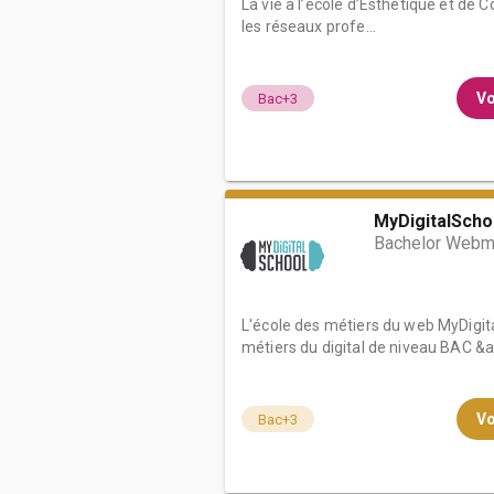
La vie à l’école d’Esthétique et de
les réseaux profe...
Vo
Bac+3
MyDigitalSchoo
Bachelor Webma
L'école des métiers du web MyDigita
métiers du digital de niveau BAC &a.
Vo
Bac+3