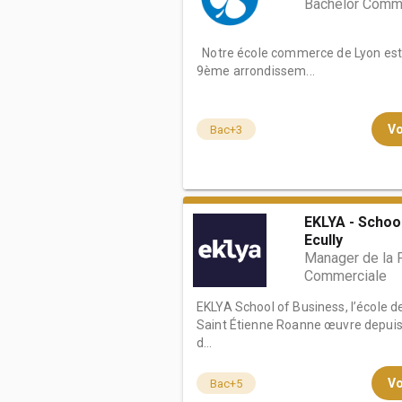
Bachelor Comme
Notre école commerce de Lyon est
9ème arrondissem...
Vo
Bac+3
EKLYA - Schoo
Ecully
Manager de la 
Commerciale
EKLYA School of Business, l’école
Saint Étienne Roanne œuvre depuis 
d...
Vo
Bac+5