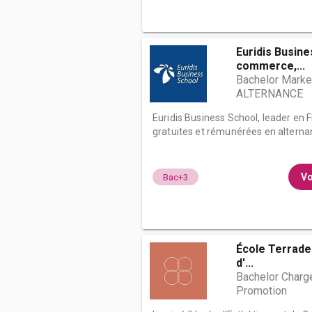
Euridis Busine
commerce,...
Bachelor Market
ALTERNANCE
Euridis Business School, leader en
gratuites et rémunérées en alternan
Vo
Bac+3
École Terrade 
d'...
Bachelor Chargé
Promotion