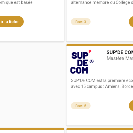
nomique est basée
alternance membre du Collège de 
ir la fiche
Bac+3
SUP'DE COM
Mastère Man
SUP’DE COM est la première éco
avec 15 campus : Amiens, Bordea
Bac+5