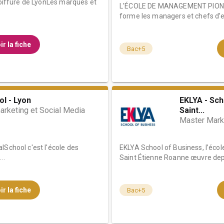
 Coiffure de LyonLes marques et
L'ÉCOLE DE MANAGEMENT PIONN
forme les managers et chefs d’en
ir la fiche
Bac+5
l - Lyon
EKLYA - Sch
rketing et Social Media
Saint...
Master Mark
lSchool c'est l'école des
EKLYA School of Business, l’éc
..
Saint Étienne Roanne œuvre depui
ir la fiche
Bac+5