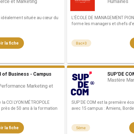
rce et Marketing
Humaines
 idéalement située au cœur du
L'ÉCOLE DE MANAGEMENT PIONN
forme les managers et chefs d’en
ir la fiche
Bac+3
l of Business - Campus
SUP'DE COM
Mastère Man
Performance Marketing et
 de la CCI LYON MÉTROPOLE
SUP’DE COM est la première éco
près de 50 ans à la formation
avec 15 campus : Amiens, Bordea
ir la fiche
5ème