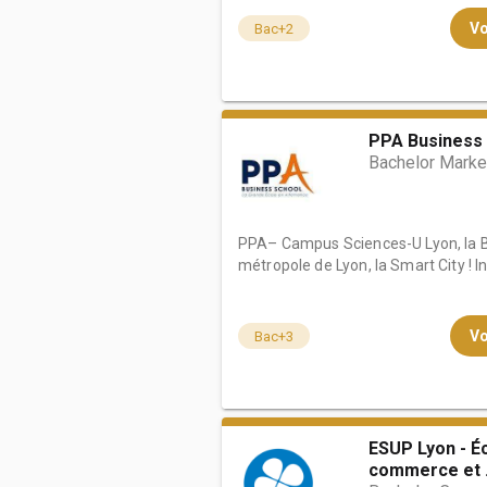
Vo
Bac+2
PPA Business 
Bachelor Marke
PPA– Campus Sciences-U Lyon, la B
métropole de Lyon, la Smart City ! I
Vo
Bac+3
ESUP Lyon - É
commerce et .