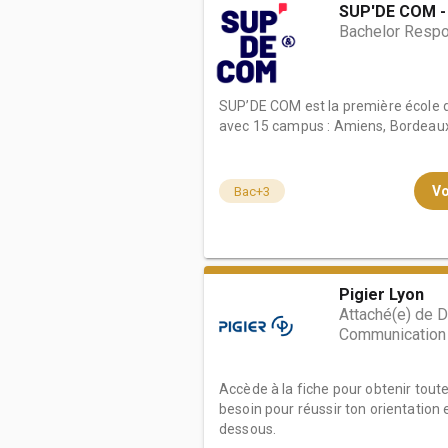
SUP'DE COM -
Bachelor Resp
SUP’DE COM est la première école
avec 15 campus : Amiens, Bordeaux, 
Vo
Bac+3
Pigier Lyon
Attaché(e) de D
Communication
Accède à la fiche pour obtenir tout
besoin pour réussir ton orientation e
dessous.