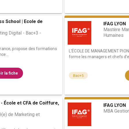
ss School | Ecole de
IFAG LYON
Mastère Ma
ing Digital - Bac+3 -
Humaines
 France, propose des formations
L'ÉCOLE DE MANAGEMENT PIONN
ce...
forme les managers et chefs d’en
ir la fiche
Bac+5
- École et CFA de Coiffure,
IFAG LYON
MBA Gestion
(e) de Marketing et