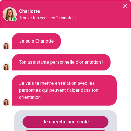
Orientation
Charlotte
Trouve ton école en 2 minutes !
Liste des 126 Bac
Je suis Charlotte
technologique à Vénissieux
Ton assistante personnelle d'orientation !
Où faire le diplôme
BAC-
TECHNOLOGIQUE
à
Venissieux
?
Je vais te mettre en relation avec les
personnes qui peuvent t'aider dans ton
orientation
Consultez ci-dessous la liste de toutes les
formations de type Bac technologique à Vénissieux
(Rhône). Faites votre choix parmi les 126 formations
Je cherche une école
de type Bac technologique référencées à