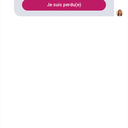
Vénissieux
Je suis perdu(e)
FILTRES
Nom
Filtrer
Lycée Saint-Thomas d'Aquin
Veritas
bac techno STMG sciences et
technologies du management et
de la gestion spécialité
ressources ...
Accède à la fiche pour obtenir toutes les
informations dont tu as besoin pour réussir ton
orientation en cliquant sur le bouton ci-dessous.
Bac ou équivalent
Voir la fiche