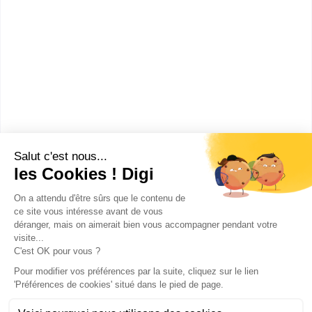
Lycée Jean-Baptiste de La
Salle (Lyon)
bac techno STMG sciences et
technologies du management et
de la gestion spécialité gestion
et ...
Accède à la fiche pour obtenir toutes les
informations dont tu as besoin pour réussir ton
orientation en cliquant sur le bouton ci-dessous.
Bac ou équivalent
Voir la fiche