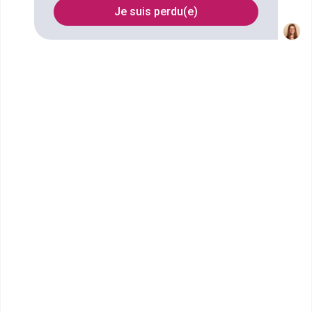
à Quimper
Je suis perdu(e)
FILTRES
Nom
Filtrer
Lycée et section
d'enseignement
professionne...
bac techno STI2D sciences et
technologies de l'industrie et du
développement durable
spécialit...
Accède à la fiche pour obtenir toutes les
informations dont tu as besoin pour réussir ton
orientation en cliquant sur le bouton ci-dessous.
Bac ou équivalent
Voir la fiche