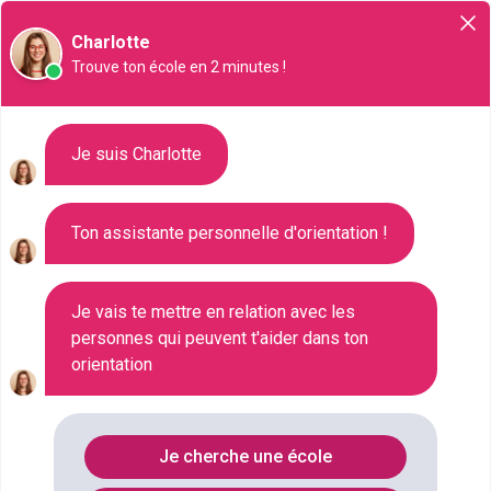
Orientation
Charlotte
Trouve ton école en 2 minutes !
Liste des 40 Bac technologique
Je suis Charlotte
à Quimper
Ton assistante personnelle d'orientation !
Où faire le diplôme
BAC-
TECHNOLOGIQUE
à
Quimper
?
Je vais te mettre en relation avec les
personnes qui peuvent t'aider dans ton
orientation
Consultez ci-dessous la liste de toutes les
formations de type Bac technologique à Quimper
(Finistère). Faites votre choix parmi les 40
Je cherche une école
formations de type Bac technologique référencées