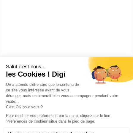
Lycée et section
d'enseignement
professionne...
bac techno STI2D sciences et
technologies de l'industrie et du
développement durable
spécialit...
Accède à la fiche pour obtenir toutes les
informations dont tu as besoin pour réussir ton
orientation en cliquant sur le bouton ci-dessous.
Bac ou équivalent
Voir la fiche