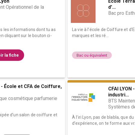
Lyon
École Terra
 Opérationnel de la
d'...
Bac pro Est
es les informations dont tu as
La vie à l’école de Coiffure et 
n cliquant sur le bouton ci-
marques et les ré...
ir la fiche
Bac ou équivalent
- École et CFA de Coiffure,
CFAI LYON -
industri...
ique cosmétique parfumerie
BTS Mainten
Systèmes de
ipée d’un salon de coiffure et
À l’iri Lyon, pas de blabla, que d
d’expérience, on te forme aux vr.