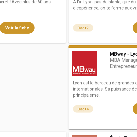
oncret ! Avec plus de 60 ans
À l’iri Lyon, pas de blabla, que d
d’expérience, on te forme aux vr.
Voir la fiche
Bac+2
MBway - Ly
MBA Manage
Entrepreneur
Lyon est le berceau de grandes en
internationales. Sa puissance 
principaleme...
Bac+4