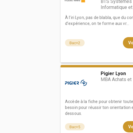
BTS Systèmes N
Informatique e
À l’iri Lyon, pas de blabla, que du c
d’expérience, on te forme aux vr...
Vo
Bac+2
Pigier Lyon
MBA Achats et 
Accède à la fiche pour obtenir tout
besoin pour réussir ton orientation e
dessous.
Vo
Bac+5