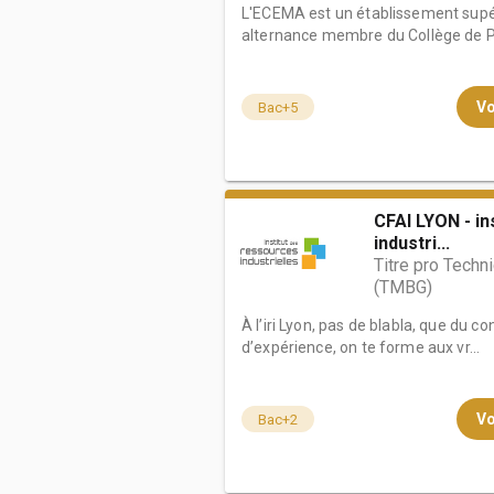
L'ECEMA est un établissement sup
alternance membre du Collège de Par
Vo
Bac+5
CFAI LYON - in
industri...
Titre pro Techn
(TMBG)
À l’iri Lyon, pas de blabla, que du c
d’expérience, on te forme aux vr...
Vo
Bac+2