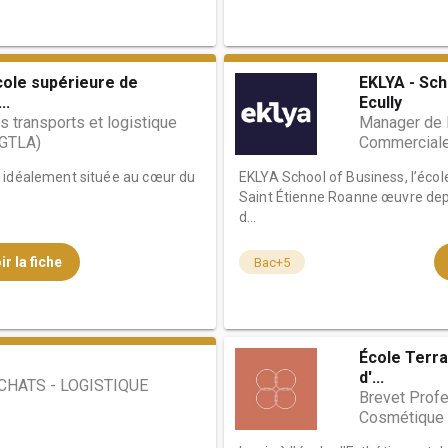
cole supérieure de
EKLYA - Sch
..
Ecully
 transports et logistique
Manager de 
 GTLA)
Commercial
 idéalement située au cœur du
EKLYA School of Business, l’éc
Saint Étienne Roanne œuvre depu
d...
ir la fiche
Bac+5
École Terra
d'...
CHATS - LOGISTIQUE
Brevet Profe
Cosmétique 