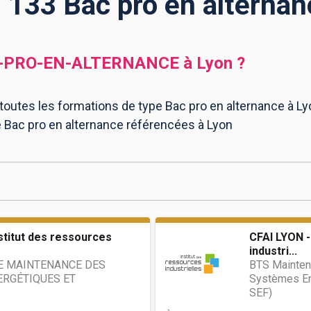
s 133 Bac pro en alternan
-PRO-EN-ALTERNANCE
à
Lyon
?
 toutes les formations de type Bac pro en alternance à Ly
e Bac pro en alternance référencées à Lyon
stitut des ressources
CFAI LYON -
industri...
E MAINTENANCE DES
BTS Mainten
RGÉTIQUES ET
Systèmes En
SEF)