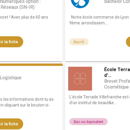
umériques option :
Bachelor Co
t Réseaux (SN-IR)
oncret ! Avec plus de 60 ans
Notre école commerce de Lyon e
9ème arrondissem...
ir la fiche
Bac+3
École Terra
d'...
Logistique
Brevet Profe
Cosmétique 
L’école Terrade Villefranche est
es les informations dont tu as
d'un institut de beaut&e...
n cliquant sur le bouton ci-
Bac ou équivalent
ir la fiche