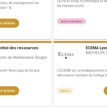
La vie à l’école d’Esthétique et
érieur de management en
les réseaux profe...
is ! &...
Autre formation
ir la fiche
stitut des ressources
ECEMA Lyo
BACHELOR 3
icien de Maintenance Biogaz
oncret ! Avec plus de 60 ans
L'ECEMA est un établissement 
alternance membre du Collège de 
ir la fiche
Bac+3