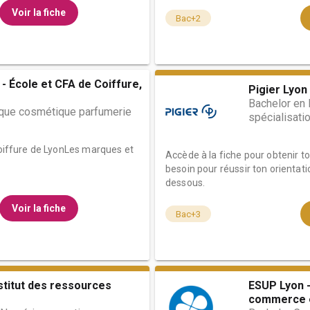
Voir la fiche
Bac+2
- École et CFA de Coiffure,
Pigier Lyon
Bachelor en
ique cosmétique parfumerie
spécialisat
 Coiffure de LyonLes marques et
Accède à la fiche pour obtenir t
besoin pour réussir ton orientati
dessous.
Voir la fiche
Bac+3
stitut des ressources
ESUP Lyon -
commerce et