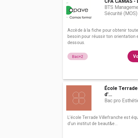
CFA CAMAS - 
BTS Management
Sécurité (MOS)
Accède à la fiche pour obtenir tout
besoin pour réussir ton orientation e
dessous.
Vo
Bac+2
École Terrade 
d'...
Bac pro Esthét
L’école Terrade Villefranche est équ
d'un institut de beaut&e...