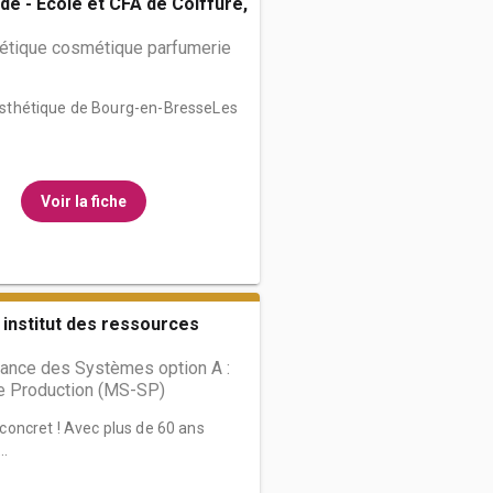
de - École et CFA de Coiffure,
hétique cosmétique parfumerie
d’Esthétique de Bourg-en-BresseLes
Voir la fiche
 institut des ressources
ance des Systèmes option A :
 Production (MS-SP)
u concret ! Avec plus de 60 ans
..