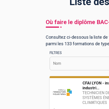
Liste de
BTS
Écoles
Masters
Où faire le diplôme
BAC
Licences pro
Articles
Consultez ci-dessous la liste de
CAP
parmi les 133 formations de typ
Bac pro
FILTRES
Bachelors
Nom
CFAI LYON - in
industri...
TECHNICIEN D
SYSTÈMES ÉNE
CLIMATIQUES