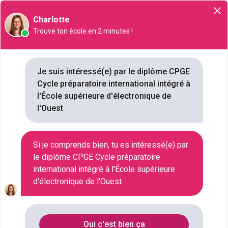
Orientation
Charlotte
Trouve ton école en 2 minutes !
CPGE Cycle préparatoire
international intégré à l'École
Je suis intéressé(e) par le diplôme CPGE
supérieure d'électronique de
Cycle préparatoire international intégré à
l'Ouest
l'École supérieure d'électronique de
l'Ouest
NIVEAU SCOLAIRE
BAC+2
SECTEUR D'ACTIVITÉ
Si je comprends bien, tu es intéressé(e) par
NON RENSEIGNÉ
le diplôme CPGE Cycle préparatoire
DURÉE
international intégré à l'École supérieure
2 ANNÉES
d'électronique de l'Ouest
COMBIEN
1 ÉCOLES
Oui c'est bien ça