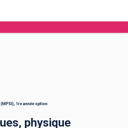
tudier à l'étranger
Ecoles de commerce
Job étudiant
BAFA
Ecoles d'ingénieur
ie étudiante
Universités
ogement étudiant
 (MPSI), 1re année option
ourses
ues, physique