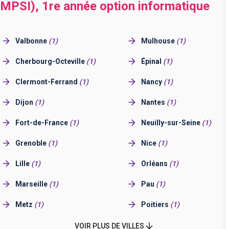
 (MPSI), 1re année option informatique
Valbonne
(
1
)
Mulhouse
(
1
)
Cherbourg-Octeville
(
1
)
Épinal
(
1
)
Clermont-Ferrand
(
1
)
Nancy
(
1
)
Dijon
(
1
)
Nantes
(
1
)
Fort-de-France
(
1
)
Neuilly-sur-Seine
(
1
)
Grenoble
(
1
)
Nice
(
1
)
Lille
(
1
)
Orléans
(
1
)
Marseille
(
1
)
Pau
(
1
)
Metz
(
1
)
Poitiers
(
1
)
Montpellier
(
1
)
Reims
(
1
)
VOIR PLUS DE VILLES