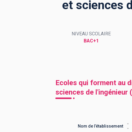
et sciences d
BTS
Écoles
Masters
NIVEAU SCOLAIRE
Licences pro
Articles
BAC+1
CAP
Bac pro
Bachelors
Ecoles qui forment au 
sciences de l'ingénieur
Nom de l’établissement