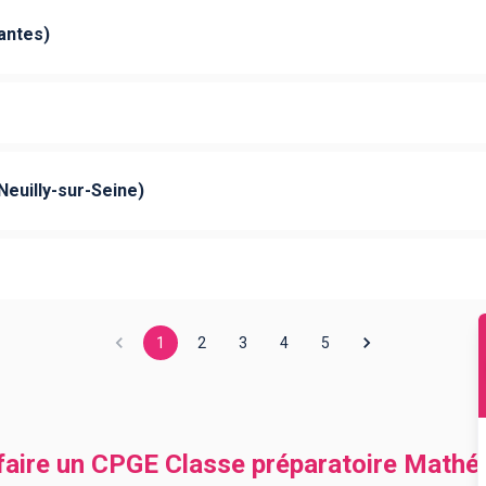
antes)
Neuilly-sur-Seine)
1
2
3
4
5
 faire un CPGE Classe préparatoire Mathé