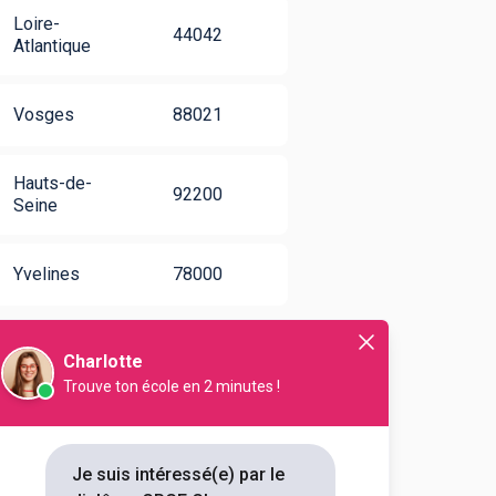
Loire-
44042
Atlantique
Vosges
88021
Hauts-de-
92200
Seine
Yvelines
78000
Charlotte
Trouve ton école en 2 minutes !
matiques, physique et
Je suis intéressé(e) par le