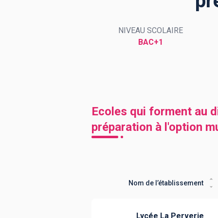
pr
NIVEAU SCOLAIRE
BTS
Écoles
Masters
BAC+1
Licences pro
Articles
CAP
Bac pro
Ecoles qui forment au d
Bachelors
préparation à l'option 
Nom de l’établissement
Lycée La Perverie