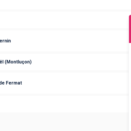
ernin
l (Montluçon)
 de Fermat