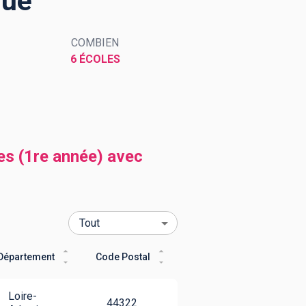
que
COMBIEN
6 ÉCOLES
es (1re année) avec
Département
Code Postal
Loire-
44322