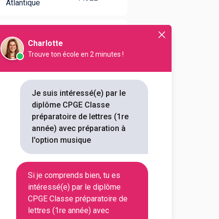
Atlantique
Aisne
02100
Charlotte
Trouve ton école en 2 minutes !
Haute-
31070
Garonne
Je suis intéressé(e) par le
Allier
03100
diplôme CPGE Classe
préparatoire de lettres (1re
année) avec préparation à
Haute-
31068
l'option musique
Garonne
Paris
75006
Si je comprends bien, tu es
intéressé(e) par le diplôme
CPGE Classe préparatoire de
lettres (1re année) avec