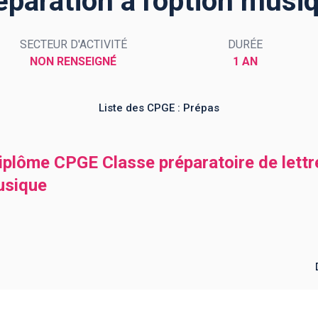
éparation à l'option musi
SECTEUR D'ACTIVITÉ
DURÉE
NON RENSEIGNÉ
1 AN
Liste des CPGE : Prépas
iplôme CPGE Classe préparatoire de lettr
musique