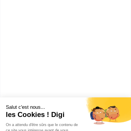
mène à ce diplôme. Vous trouverez toutes les
informations sur les établissements et les
formations comme le programme, le rythme ou
encore les débouchés, mais aussi tout ce qu'il faut
savoir pour vous inscrire au BTS Bâtiment à Les
Abymes .
Lycée polyvalent Raoul
Georges Nicolo
BTS Bâtiment
Accède à la fiche pour obtenir toutes les
informations dont tu as besoin pour réussir ton
orientation en cliquant sur le bouton ci-dessous.
Bac+2
Voir la fiche